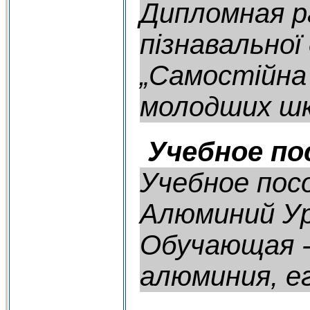
Дипломная ра
пізнавально
„Самостійна 
молодших шк
Учебное по
Учебное пос
Алюминий Ур
Обучающая -
алюминия, ег