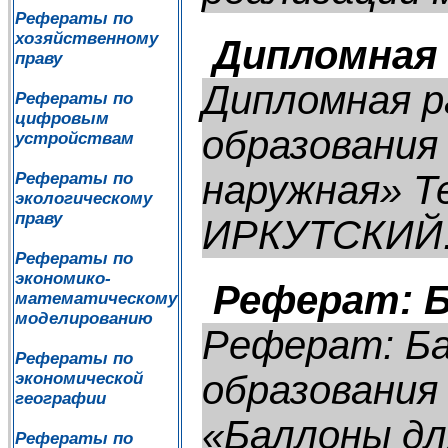
Рефераты по
хозяйственному
Дипломная 
праву
Дипломная р
Рефераты по
цифровым
образования
устройствам
наружная» Т
Рефераты по
экологическому
праву
ИРКУТСКИЙ.
Рефераты по
экономико-
Реферат: Б
математическому
моделированию
Реферат: Ба
Рефераты по
образования
экономической
географии
«Баллоны дл
Рефераты по