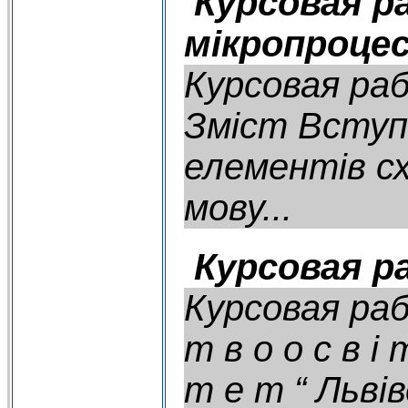
Курсовая р
мікропроце
Курсовая раб
Зміст Вступ 
елементів сх
мову...
Курсовая р
Курсовая раб
т в о о с в і т
т е т “ Львів