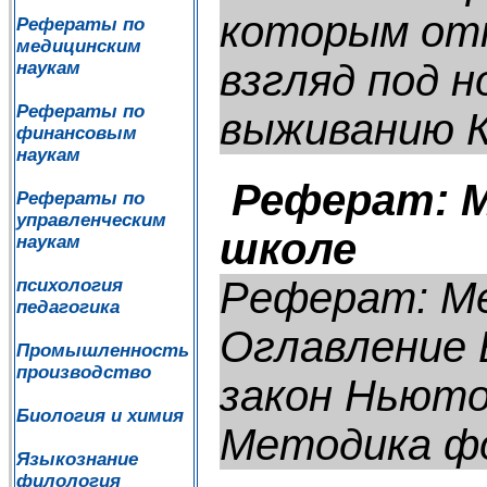
которым отн
Рефераты по
медицинским
взгляд под 
наукам
Рефераты по
выживанию К
финансовым
наукам
Реферат: М
Рефераты по
управленческим
школе
наукам
Реферат: Ме
психология
педагогика
Оглавление 
Промышленность
производство
закон Ньюто
Биология и химия
Методика фо
Языкознание
филология