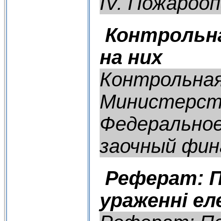
IV. Пожарооп
Контрольна
на них
Контрольная
Министерств
Федеральное
заочный фина
Реферат: П
ураженні е