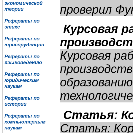
экономической
проверил Фун
теории
Рефераты по
Курсовая р
этике
производст
Рефераты по
юриспруденции
Курсовая ра
Рефераты по
языковедению
производств
Рефераты по
образованию
юридическим
наукам
технологичес
Рефераты по
истории
Статья: К
Рефераты по
компьютерным
Статья: Ко
наукам