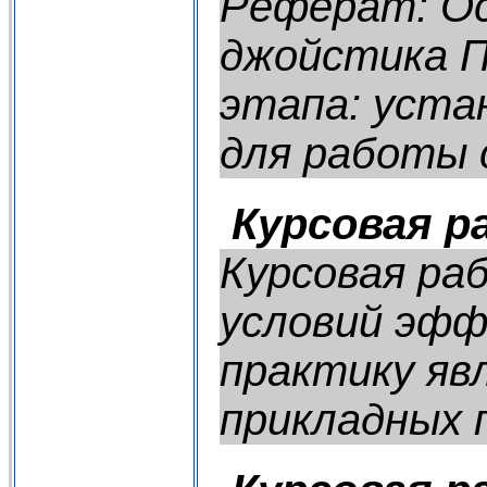
Реферат: Ос
джойстика П
этапа: устан
для работы с
Курсовая р
Курсовая ра
условий эфф
практику яв
прикладных п