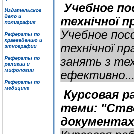
Учебное по
Издательское
дело и
технічної пр
полиграфия
Учебное пос
Рефераты по
краеведению и
технічної пр
этнографии
занять з тех
Рефераты по
религии и
мифологии
ефективно..
Рефераты по
медицине
Курсовая р
теми: "Ство
документах