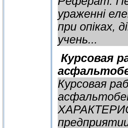
Реферат: Пе
ураженні ел
при опіках,
учень...
Курсовая р
асфальтобе
Курсовая ра
асфальтобе
ХАРАКТЕРИСТ
предприятии 