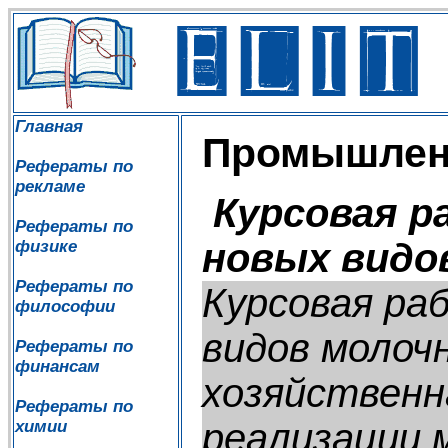
Главная
Промышленн
Рефераты по
рекламе
Курсовая р
Рефераты по
новых видо
физике
Рефераты по
Курсовая ра
философии
видов молоч
Рефераты по
финансам
хозяйственн
Рефераты по
реализации м
химии